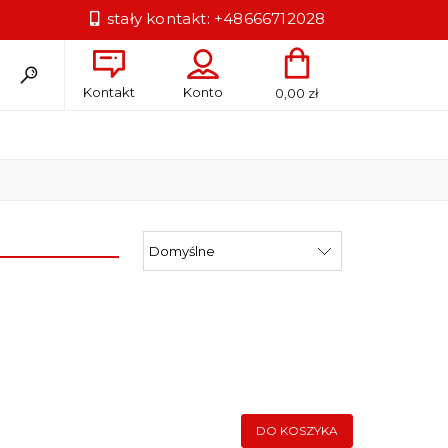
stały kontakt:
+48666712028
Kontakt
Konto
0,00 zł
DO KOSZYKA