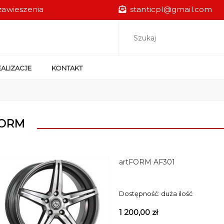
zawieszenia
stanticpl@gmail.com
ALIZACJE
KONTAKT
FORM
artFORM AF301
Dostępność:
duża ilość
1 200,00 zł