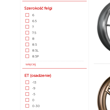
Szerokość felgi
6
6.5
7
7.5
8
8.5
8.5L
8.5P
więcej
ET (osadzenie)
-13
-9
-5
0
0-30