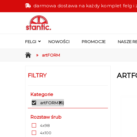
darmowa dostawa na każdy komplet felg i 
FELGI
NOWOŚCI
PROMOCJE
NASZE RE
»
artFORM
ART
FILTRY
Kategorie
artFORM
(6)
Rozstaw śrub
4x98
4x100