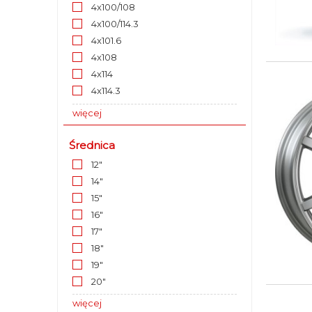
4x100/108
4x100/114.3
4x101.6
4x108
4x114
4x114.3
więcej
Średnica
12"
14"
15"
16"
17"
18"
19"
20"
więcej