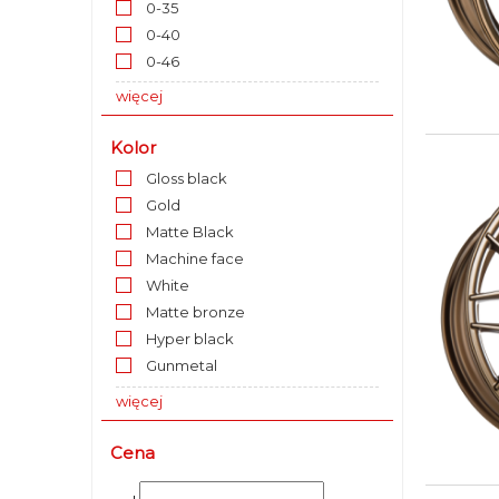
0-35
0-40
0-46
więcej
Kolor
Gloss black
Gold
Matte Black
Machine face
White
Matte bronze
Hyper black
Gunmetal
więcej
Cena