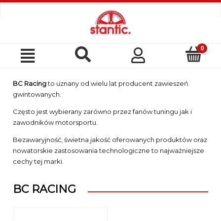
Szukaj
Moje
Menu
konto
BC Racing
to uznany od wielu lat producent zawieszeń
gwintowanych.
Często jest wybierany zarówno przez fanów tuningu jak i
zawodników motorsportu.
Bezawaryjność, świetna jakość oferowanych produktów oraz
nowatorskie zastosowania technologiczne to najważniejsze
cechy tej marki.
BC RACING