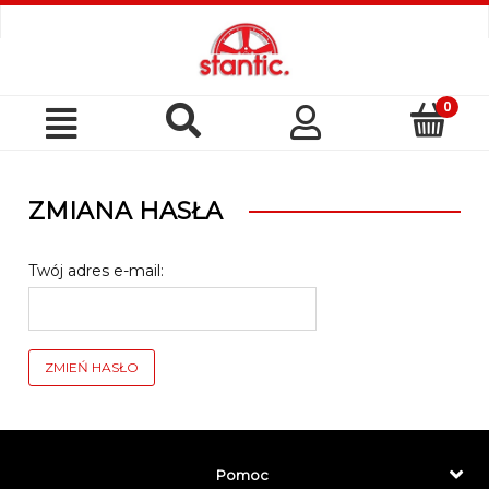
Szukaj
Moje
Menu
konto
ZMIANA HASŁA
Twój adres e-mail:
ZMIEŃ HASŁO
Pomoc