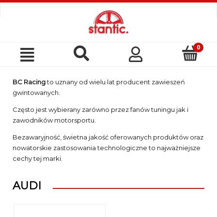
Szukaj
Moje
Menu
konto
BC Racing
to uznany od wielu lat producent zawieszeń
gwintowanych.
Często jest wybierany zarówno przez fanów tuningu jak i
zawodników motorsportu.
Bezawaryjność, świetna jakość oferowanych produktów oraz
nowatorskie zastosowania technologiczne to najważniejsze
cechy tej marki.
AUDI